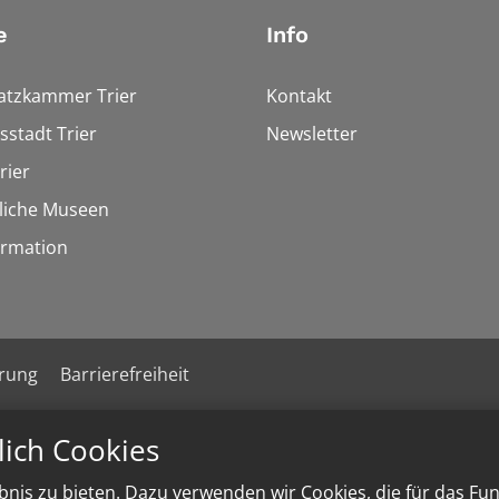
e
Info
tzkammer Trier
Kontakt
stadt Trier
Newsletter
rier
liche Museen
rmation
ärung
Barrierefreiheit
lich Cookies
nis zu bieten. Dazu verwenden wir Cookies, die für das Fu