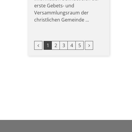
erste Gebets- und
Versammlungsraum der
christlichen Gemeinde ...
Vorherige Seite
Nächste Seite
1
2
3
4
5