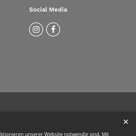
Social Media
Bistum Trier auf Instragram
Bistum Trier auf Facebook
✕
nktionieren unserer Website notwendig sind. Mit