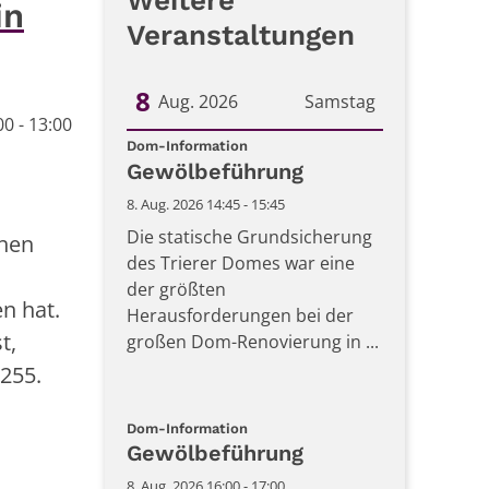
Weitere
in
Veranstaltungen
8
Aug. 2026
Samstag
0 - 13:00
:
Datum: 8. August 2026
Dom-Information
Gewölbeführung
8. Aug. 2026 14:45 - 15:45
Die statische Grundsicherung
hen
des Trierer Domes war eine
der größten
n hat.
Herausforderungen bei der
t,
großen Dom-Renovierung in ...
255.
:
Dom-Information
Gewölbeführung
8. Aug. 2026 16:00 - 17:00