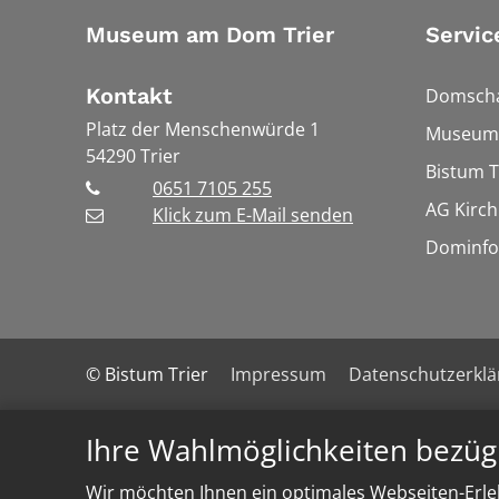
Museum am Dom Trier
Servic
Kontakt
Domscha
Platz der Menschenwürde 1
Museums
54290
Trier
Bistum T
0651 7105 255
AG Kirch
Klick zum E-Mail senden
Dominfo
© Bistum Trier
Impressum
Datenschutzerkl
Ihre Wahlmöglichkeiten bezüg
Wir möchten Ihnen ein optimales Webseiten-Erleb