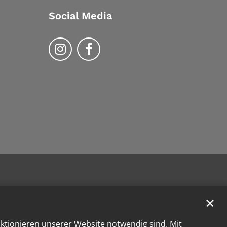
Social Media
Bistum Trier auf Instragram
Bistum Trier auf Facebook
✕
nktionieren unserer Website notwendig sind. Mit