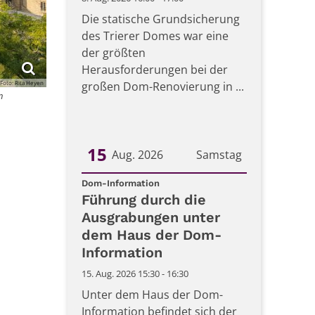
Die statische Grundsicherung
des Trierer Domes war eine
der größten
Herausforderungen bei der
großen Dom-Renovierung in ...
Foto: Rita Heyen
n
15
Aug. 2026
Samstag
:
Datum: 15. August 2026
Dom-Information
Führung durch die
Ausgrabungen unter
dem Haus der Dom-
Information
15. Aug. 2026 15:30 - 16:30
Unter dem Haus der Dom-
Information befindet sich der