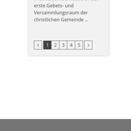
erste Gebets- und
Versammlungsraum der
christlichen Gemeinde ...
Vorherige Seite
Nächste Seite
1
2
3
4
5