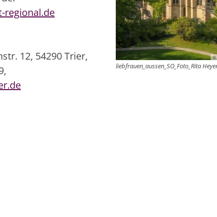
-regional.de
tr. 12, 54290 Trier,
© 
liebfrauen_aussen_SO_Foto_Rita Heye
9,
er.de