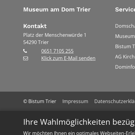
Museum am Dom Trier
Servic
Kontakt
Domscha
Platz der Menschenwürde 1
Museums
54290
Trier
Bistum T
0651 7105 255
AG Kirch
Klick zum E-Mail senden
Dominfo
© Bistum Trier
Impressum
Datenschutzerkl
Ihre Wahlmöglichkeiten bezüg
Wir möchten Ihnen ein optimales Webseiten-Erleb