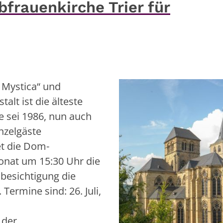
bfrauenkirche Trier für
 Mystica“ und
alt ist die älteste
e sei 1986, nun auch
nzelgäste
et die Dom-
onat um 15:30 Uhr die
besichtigung die
ermine sind: 26. Juli,
 der