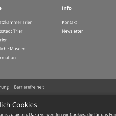
e
Info
tzkammer Trier
Kontakt
stadt Trier
Newsletter
rier
liche Museen
rmation
ärung
Barrierefreiheit
lich Cookies
nis zu bieten. Dazu verwenden wir Cookies, die für das Fu