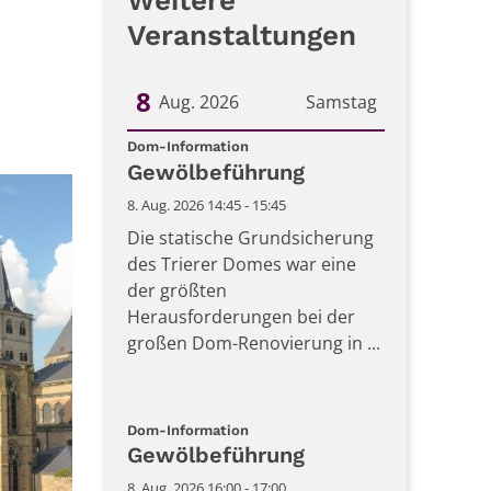
Weitere
Veranstaltungen
8
Aug. 2026
Samstag
:
Datum: 8. August 2026
Dom-Information
Gewölbeführung
8. Aug. 2026 14:45 - 15:45
Die statische Grundsicherung
des Trierer Domes war eine
der größten
Herausforderungen bei der
großen Dom-Renovierung in ...
:
Dom-Information
Gewölbeführung
8. Aug. 2026 16:00 - 17:00