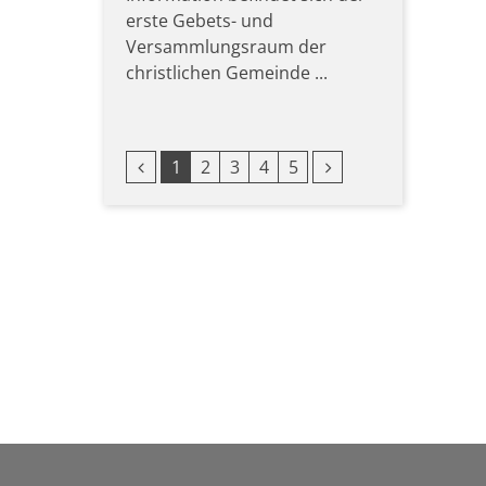
erste Gebets- und
Versammlungsraum der
christlichen Gemeinde ...
Vorherige Seite
Nächste Seite
1
2
3
4
5