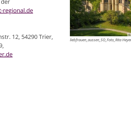
 der
-regional.de
tr. 12, 54290 Trier,
© 
liebfrauen_aussen_SO_Foto_Rita Heye
9,
er.de