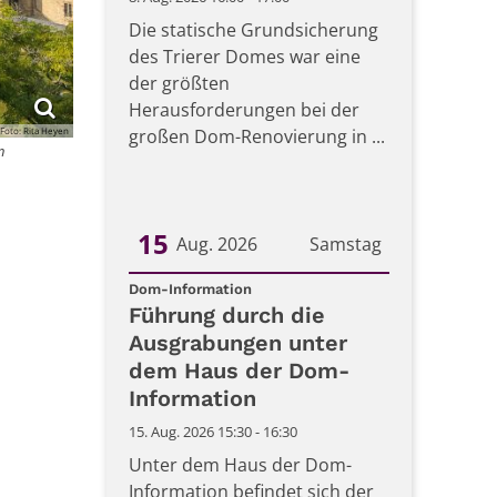
Die statische Grundsicherung
des Trierer Domes war eine
der größten
Herausforderungen bei der
großen Dom-Renovierung in ...
Foto: Rita Heyen
n
15
Aug. 2026
Samstag
:
Datum: 15. August 2026
Dom-Information
Führung durch die
Ausgrabungen unter
dem Haus der Dom-
Information
15. Aug. 2026 15:30 - 16:30
Unter dem Haus der Dom-
Information befindet sich der