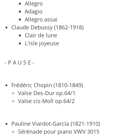
Allegro
Adagio
Allegro assai
Claude Debussy (1862-1918)
Clair de lune
L'isle joyeuse
- P A U S E -
Frédéric Chopin (1810-1849)
Valse Des-Dur op.64/1
​​​​​Valse cis-Moll op.64/2
Pauline Viardot-García (1821-1910)
Sérénade pour piano VWV 3015