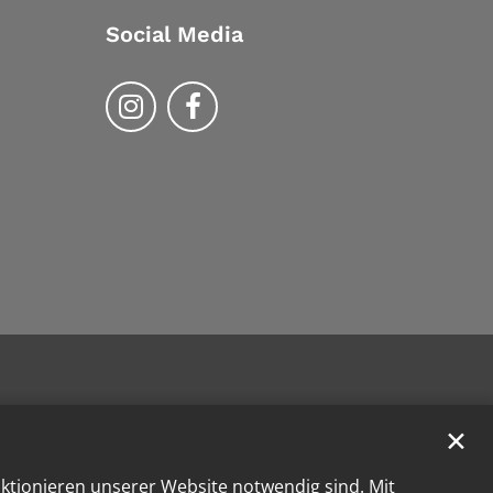
Social Media
Bistum Trier auf Instragram
Bistum Trier auf Facebook
✕
nktionieren unserer Website notwendig sind. Mit