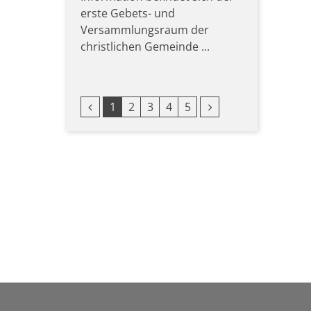
erste Gebets- und
Versammlungsraum der
christlichen Gemeinde ...
Vorherige Seite
Nächste Seite
1
2
3
4
5