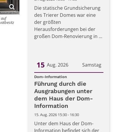
Die statische Grundsicherung
Museum am Dom
des Trierer Domes war eine
 auf
der größten
vatbesitz
Herausforderungen bei der
großen Dom-Renovierung in ...
15
Aug. 2026
Samstag
:
Datum: 15. August 2026
Dom-Information
Führung durch die
Ausgrabungen unter
dem Haus der Dom-
Information
15. Aug. 2026 15:30 - 16:30
Unter dem Haus der Dom-
Information befindet sich der