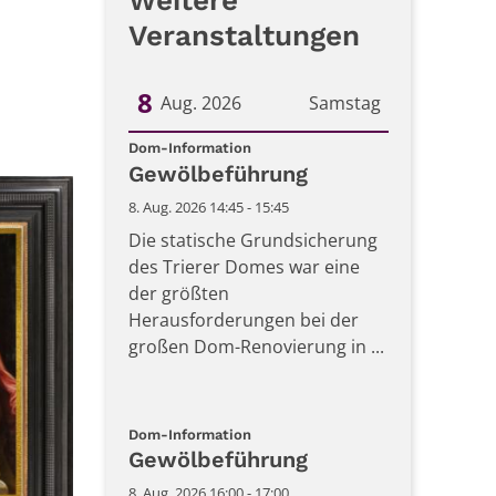
Weitere
Veranstaltungen
8
Aug. 2026
Samstag
:
Datum: 8. August 2026
Dom-Information
Gewölbeführung
8. Aug. 2026 14:45 - 15:45
Die statische Grundsicherung
des Trierer Domes war eine
der größten
Herausforderungen bei der
großen Dom-Renovierung in ...
:
Dom-Information
Gewölbeführung
8. Aug. 2026 16:00 - 17:00