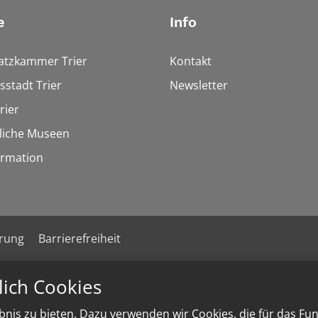
e
Info
tzkammer Trier
Kontakt
stadt Trier
Newsletter
rier
liche Museen
rmation
ärung
Barrierefreiheit
lich Cookies
nis zu bieten. Dazu verwenden wir Cookies, die für das Fu