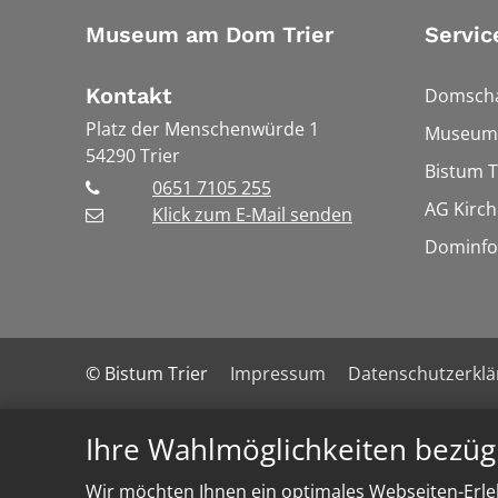
Museum am Dom Trier
Servic
Kontakt
Domscha
Platz der Menschenwürde 1
Museums
54290
Trier
Bistum T
0651 7105 255
AG Kirch
Klick zum E-Mail senden
Dominfo
© Bistum Trier
Impressum
Datenschutzerkl
Ihre Wahlmöglichkeiten bezüg
Wir möchten Ihnen ein optimales Webseiten-Erleb