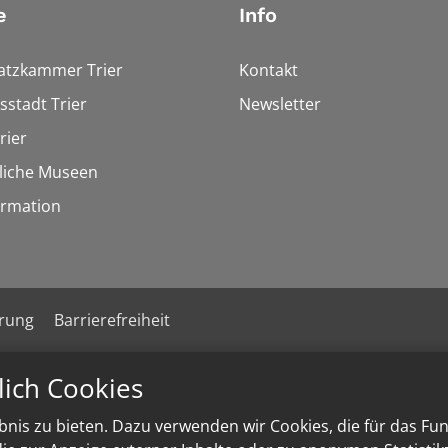
e
Info
tzkammer Trier
Kontakt
stadt Trier
Newsletter
rier
liche Museen
rmation
ärung
Barrierefreiheit
lich Cookies
nis zu bieten. Dazu verwenden wir Cookies, die für das Fu