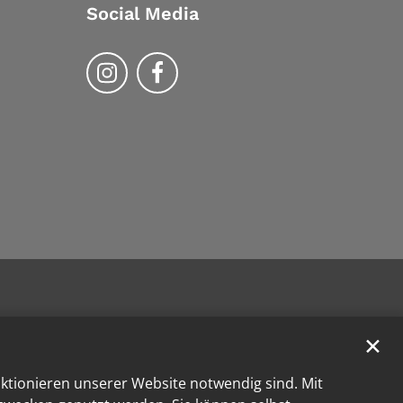
Social Media
Bistum Trier auf Instragram
Bistum Trier auf Facebook
✕
nktionieren unserer Website notwendig sind. Mit