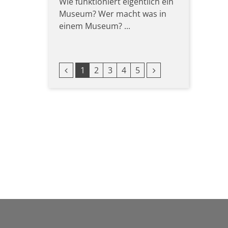
Wie funktioniert eigentlich ein
Museum? Wer macht was in
einem Museum? ...
Vorherige Seite
Nächste Seite
1
2
3
4
5