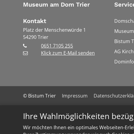
Museum am Dom Trier
Servic
Kontakt
Domscha
Platz der Menschenwürde 1
Museums
54290
Trier
Bistum T
0651 7105 255
AG Kirch
Klick zum E-Mail senden
Dominfo
© Bistum Trier
Impressum
Datenschutzerkl
Ihre Wahlmöglichkeiten bezüg
Wir möchten Ihnen ein optimales Webseiten-Erleb