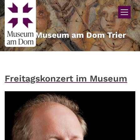
Zum Inhalt springen
Museum am Dom Trier
Freitagskonzert im Museum