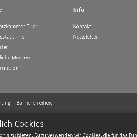
e
Info
tzkammer Trier
Kontakt
stadt Trier
Newsletter
rier
liche Museen
rmation
ärung
Barrierefreiheit
lich Cookies
nis zu bieten. Dazu verwenden wir Cookies, die für das Fu