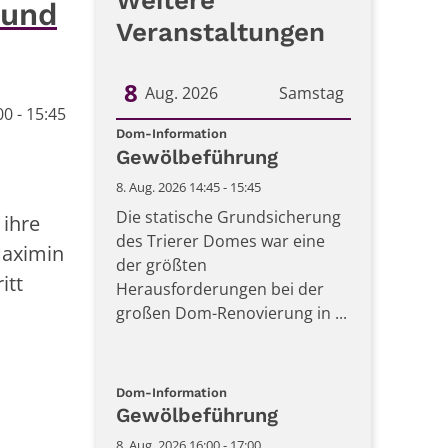
Weitere
 und
Veranstaltungen
8
Aug. 2026
Samstag
00 - 15:45
:
Datum: 8. August 2026
Dom-Information
Gewölbeführung
8. Aug. 2026 14:45 - 15:45
Die statische Grundsicherung
 ihre
des Trierer Domes war eine
Maximin
der größten
itt
Herausforderungen bei der
großen Dom-Renovierung in ...
:
Dom-Information
Gewölbeführung
8. Aug. 2026 16:00 - 17:00