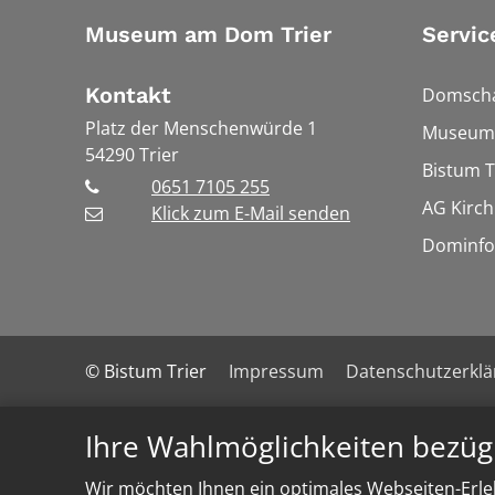
Museum am Dom Trier
Servic
Kontakt
Domscha
Platz der Menschenwürde 1
Museums
54290
Trier
Bistum T
0651 7105 255
AG Kirch
Klick zum E-Mail senden
Dominfo
© Bistum Trier
Impressum
Datenschutzerkl
Ihre Wahlmöglichkeiten bezüg
Wir möchten Ihnen ein optimales Webseiten-Erleb