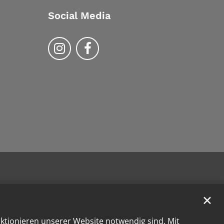
Social Media
Bistum Trier auf Instragram
Bistum Trier auf Facebook
✕
nktionieren unserer Website notwendig sind. Mit