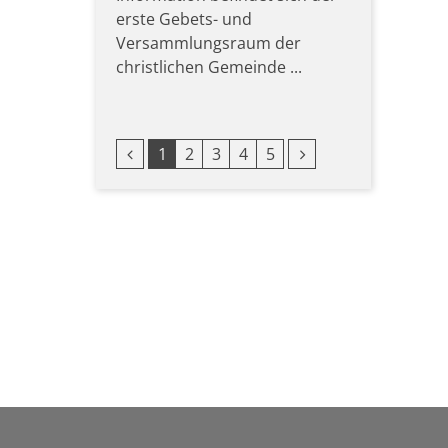
erste Gebets- und
Versammlungsraum der
christlichen Gemeinde ...
Vorherige Seite
Nächste Seite
1
2
3
4
5