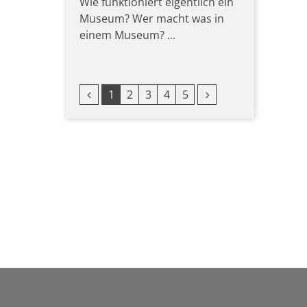
Wie funktioniert eigentlich ein
Museum? Wer macht was in
einem Museum? ...
Vorherige Seite
Nächste Seite
1
2
3
4
5