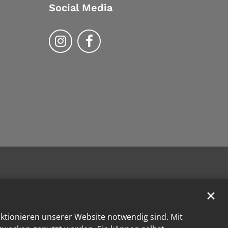
Social Media
Bistum Trier auf Instragram
Bistum Trier auf Facebook
✕
nktionieren unserer Website notwendig sind. Mit