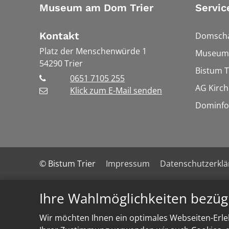
Museum am Dom Trier
Servic
Kontakt
Domscha
Platz der Menschenwürde 1
Museums
54290
Trier
Bistum T
0651 7105 255
AG Kirch
Klick zum E-Mail senden
Dominfo
© Bistum Trier
Impressum
Datenschutzerkl
Ihre Wahlmöglichkeiten bezüg
Wir möchten Ihnen ein optimales Webseiten-Erleb