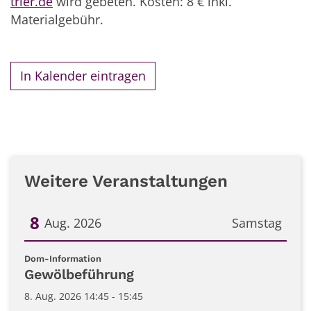
trier.de
wird gebeten. Kosten: 8 € inkl.
Materialgebühr.
In Kalender eintragen
Weitere Veranstaltungen
8
Aug. 2026
Samstag
Datum: 8. August 2026
:
Dom-Information
Gewölbeführung
8. Aug. 2026 14:45 - 15:45