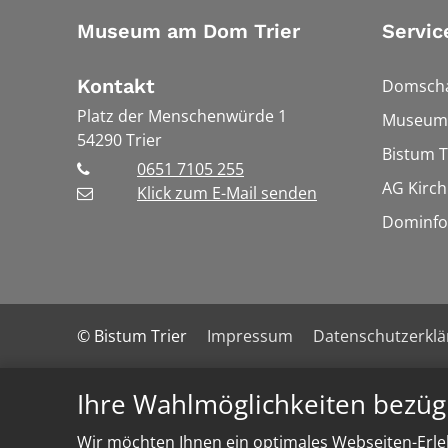
Museum am Dom Trier
Servic
Kontakt
Domscha
Platz der Menschenwürde 1
Museums
54290
Trier
Bistum T
0651 7105 255
AG Kirch
Klick zum E-Mail senden
Dominfo
© Bistum Trier
Impressum
Datenschutzerkl
Ihre Wahlmöglichkeiten bezüg
Wir möchten Ihnen ein optimales Webseiten-Erleb