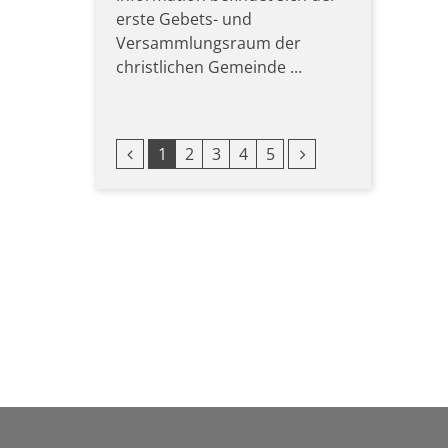
erste Gebets- und
Versammlungsraum der
christlichen Gemeinde ...
Vorherige Seite
Nächste Seite
1
2
3
4
5