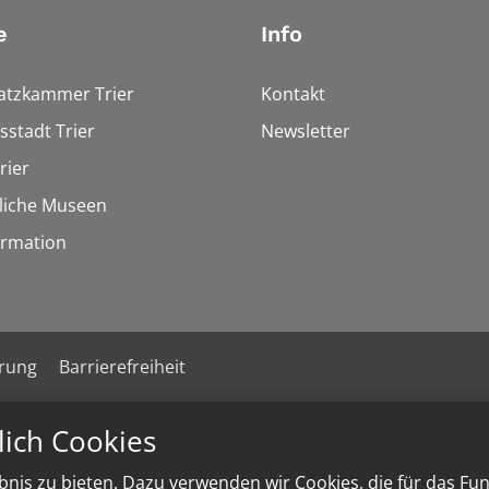
e
Info
tzkammer Trier
Kontakt
stadt Trier
Newsletter
rier
liche Museen
rmation
ärung
Barrierefreiheit
lich Cookies
nis zu bieten. Dazu verwenden wir Cookies, die für das Fu