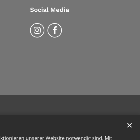
Social Media
Bistum Trier auf Instragram
Bistum Trier auf Facebook
✕
nktionieren unserer Website notwendig sind. Mit