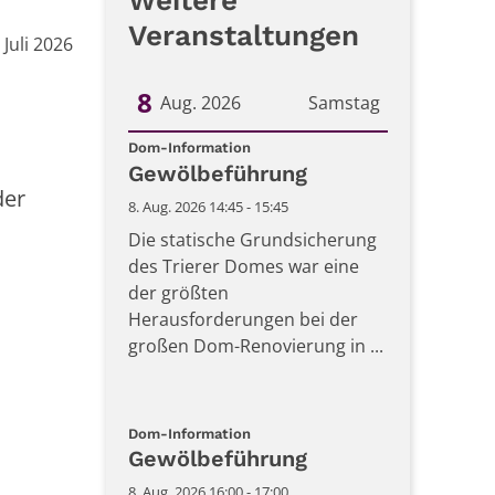
Weitere
Veranstaltungen
 Juli 2026
8
Aug. 2026
Samstag
:
Datum: 8. August 2026
Dom-Information
Gewölbeführung
der
8. Aug. 2026 14:45 - 15:45
Die statische Grundsicherung
des Trierer Domes war eine
der größten
Herausforderungen bei der
großen Dom-Renovierung in ...
:
Dom-Information
Gewölbeführung
8. Aug. 2026 16:00 - 17:00